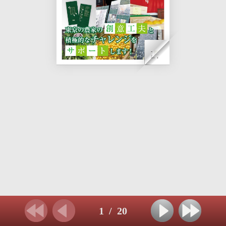
1
/
20