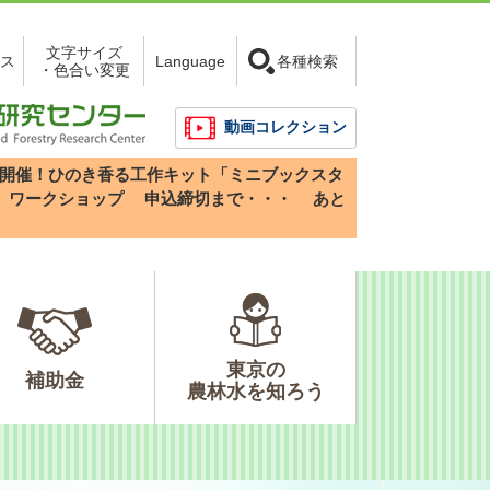
文字サイズ
ス
Language
各種検索
・色合い変更
動画コレクション
3(日)開催！ひのき香る工作キット「ミニブックスタ
」ワークショップ
申込締切まで・・・
あと
東京の
補助金
農林水を知ろう