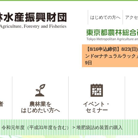
はじめての方へ
アクセ
【8/16申込締切】8/2
ンドorナチュラルラック
9
日
者
農林業を
イベント・
はじめたい方へ
セミナー
>
令和元年度（平成31年度を含む）
>
堆肥袋詰め装置の購入