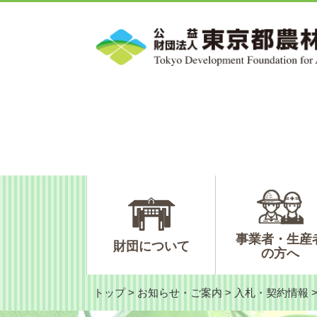
ペ
メ
ー
ニ
ジ
ュ
の
ー
先
を
頭
飛
で
ば
す。
し
て
本
文
へ
事業者・生産
財団について
の方へ
トップ
>
お知らせ・ご案内
>
入札・契約情報