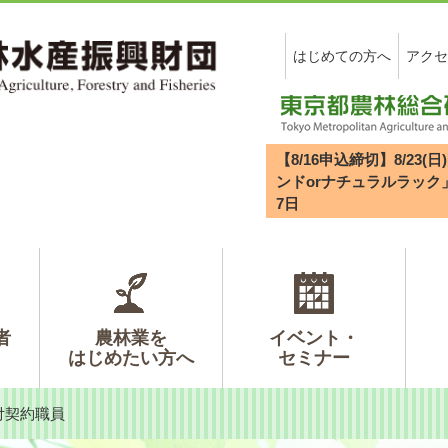
はじめての方へ
アクセ
【8/16申込締切】8/2
ンドorナチュラルラック
7
日
者
農林業を
イベント・
はじめたい方へ
セミナー
付契約職員