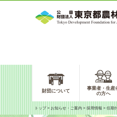
ペ
メ
ー
ニ
ジ
ュ
の
ー
先
を
頭
飛
で
ば
す。
し
て
本
文
へ
事業者・生産
財団について
の方へ
トップ
>
お知らせ・ご案内
>
採用情報
>
任期