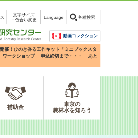
文字サイズ
ス
Language
各種検索
・色合い変更
動画コレクション
3(日)開催！ひのき香る工作キット「ミニブックスタ
」ワークショップ
申込締切まで・・・
あと
東京の
補助金
農林水を知ろう