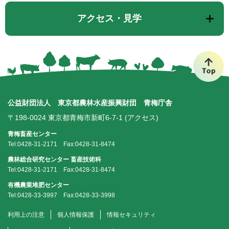
アクセス・見学
こ
の
ペ
ー
ジ
公益財団法人
東京都農林水産振興財団
青梅庁舎
の
〒198-0024 東京都青梅市新町6-7-1 (
アクセス
)
先
頭
青梅畜産センター
へ
Tel:0428-31-2171
Fax:0428-31-8474
農林総合研究センター 畜産技術科
Tel:0428-31-2171
Fax:0428-31-8474
有機農業堆肥センター
Tel:0428-33-3997
Fax:0428-33-3998
利用上の注意
個人情報保護
情報セキュリティ