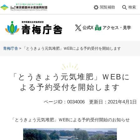
ペ
メ
閲覧補助
検索
ー
ニ
ジ
ュ
の
ー
公式X
アクセス・見学
先
を
頭
飛
で
ば
青梅庁舎
>
「とうきょう元気堆肥」ＷEBによる予約受付を開始します
す。
し
て
本
文
「とうきょう元気堆肥」ＷEBに
へ
よる予約受付を開始します
本
ページID：0034006
更新日：2021年4月1日
文
「とうきょう元気堆肥」ＷEBによる予約受付開始のお知らせ