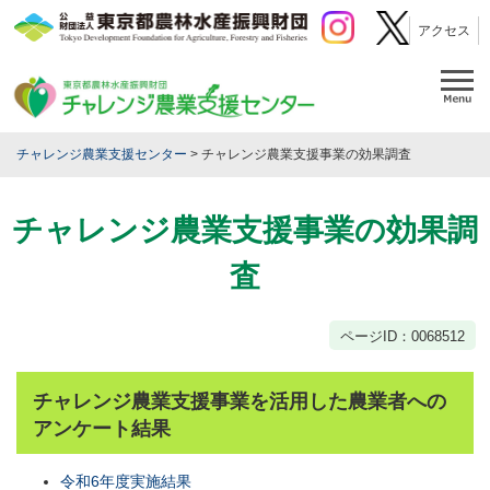
ペ
メ
アクセス
ー
ニ
ジ
ュ
の
ー
メ
先
を
ニ
頭
飛
ュ
で
ば
ー
チャレンジ農業支援センター
>
チャレンジ農業支援事業の効果調査
す。
し
本
て
文
本
チャレンジ農業支援事業の効果調
文
へ
査
ページID：0068512
チャレンジ農業支援事業を活用した農業者への
アンケート結果
令和6年度実施結果