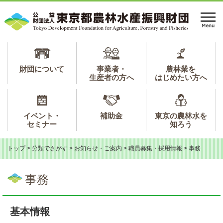
ペ
メ
ー
ニ
メ
ジ
ュ
ニ
の
ー
ュ
先
を
ー
頭
飛
で
ば
財団について
事業者・
農林業を
生産者の方へ
はじめたい方へ
す。
し
て
本
文
イベント・
補助金
東京の農林水を
へ
セミナー
知ろう
トップ
>
分類でさがす
>
お知らせ・ご案内
>
職員募集・採用情報
>
事務
本
文
事務
基本情報