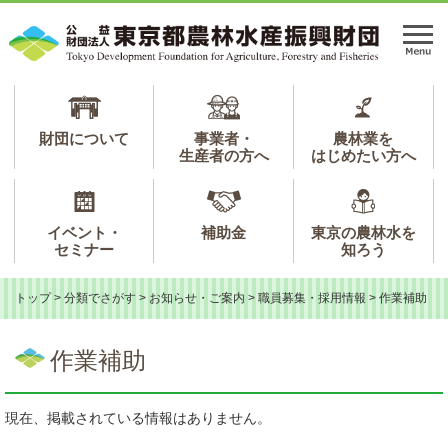
ペ
メ
ー
ニ
メ
ジ
ュ
ニ
の
ー
ュ
先
を
ー
頭
飛
で
ば
財団について
事業者・
農林業を
生産者の方へ
はじめたい方へ
す。
し
て
本
文
イベント・
補助金
東京の農林水を
へ
セミナー
知ろう
トップ
>
分類でさがす
>
お知らせ・ご案内
>
職員募集・採用情報
>
作業補助
本
文
作業補助
現在、掲載されている情報はありません。