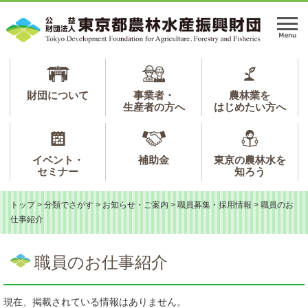
ペ
メ
ー
ニ
メ
ジ
ュ
ニ
の
ー
ュ
先
を
ー
頭
飛
で
ば
財団について
事業者・
農林業を
生産者の方へ
はじめたい方へ
す。
し
て
本
文
イベント・
補助金
東京の農林水を
へ
セミナー
知ろう
トップ
>
分類でさがす
>
お知らせ・ご案内
>
職員募集・採用情報
>
職員のお
仕事紹介
本
文
職員のお仕事紹介
現在、掲載されている情報はありません。