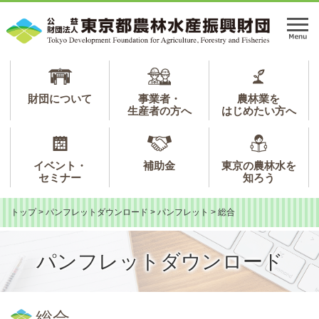
ペ
メ
ー
ニ
メ
ジ
ュ
ニ
の
ー
ュ
先
を
ー
頭
飛
で
ば
財団について
事業者・
農林業を
生産者の方へ
はじめたい方へ
す。
し
て
本
文
イベント・
補助金
東京の農林水を
へ
セミナー
知ろう
トップ
>
パンフレットダウンロード
>
パンフレット
>
総合
パンフレットダウンロード
本
文
総合