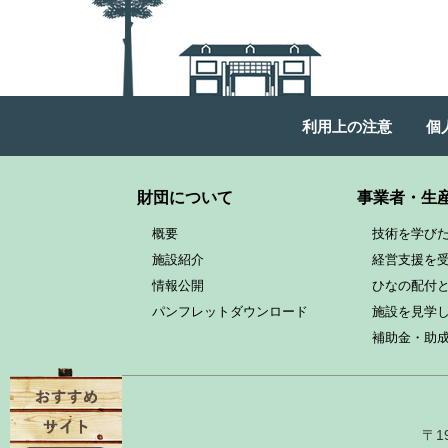
利用上の注意
個
財団について
事業者・生
概要
技術を学び
施設紹介
経営支援を
情報公開
ひなの配付
パンフレットダウンロード
施設を見学
補助金・助
〒1