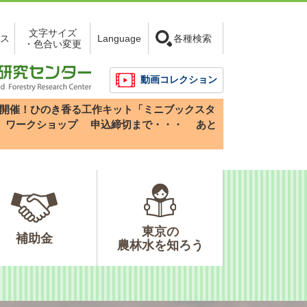
文字サイズ
ス
Language
各種検索
・色合い変更
動画コレクション
3(日)開催！ひのき香る工作キット「ミニブックスタ
」ワークショップ
申込締切まで・・・
あと
東京の
補助金
農林水を知ろう