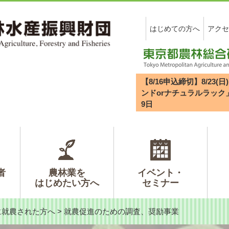
はじめての方へ
アクセ
【8/16申込締切】8/2
ンドorナチュラルラック
9
日
者
農林業を
イベント・
はじめたい方へ
セミナー
に就農された方へ
>
就農促進のための調査、奨励事業