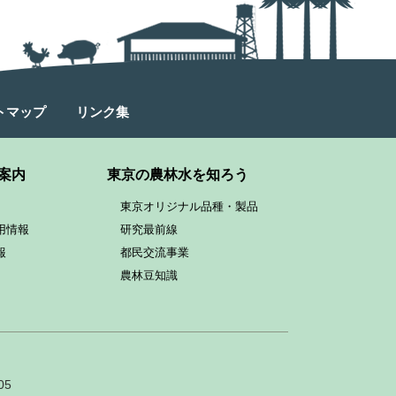
トマップ
リンク集
案内
東京の農林水を知ろう
東京オリジナル品種・製品
用情報
研究最前線
報
都民交流事業
農林豆知識
05