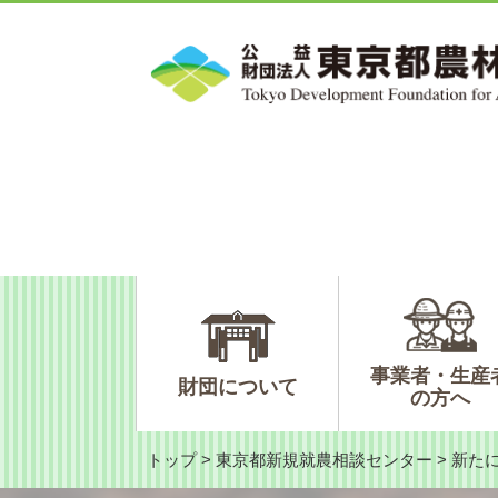
ペ
メ
ー
ニ
ジ
ュ
の
ー
先
を
頭
飛
で
ば
す。
し
て
本
文
へ
事業者・生産
財団について
の方へ
トップ
>
東京都新規就農相談センター
>
新た