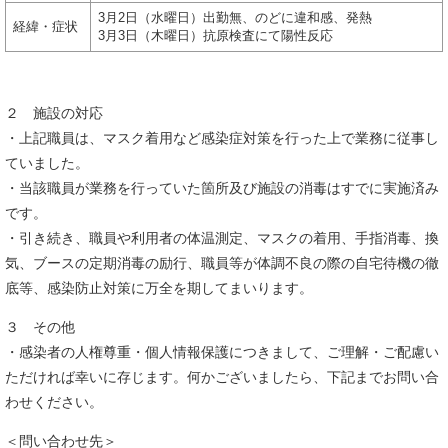
3月2日（水曜日）出勤無、のどに違和感、発熱
経緯・症状
3月3日（木曜日）抗原検査にて陽性反応
２ 施設の対応
・上記職員は、マスク着用など感染症対策を行った上で業務に従事し
ていました。
・当該職員が業務を行っていた箇所及び施設の消毒はすでに実施済み
です。
・引き続き、職員や利用者の体温測定、マスクの着用、手指消毒、換
気、ブースの定期消毒の励行、職員等が体調不良の際の自宅待機の徹
底等、感染防止対策に万全を期してまいります。
３ その他
・感染者の人権尊重・個人情報保護につきまして、ご理解・ご配慮い
ただければ幸いに存じます。何かございましたら、下記までお問い合
わせください。
＜問い合わせ先＞