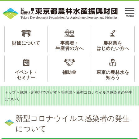
ペ
メ
ー
ニ
メ
ジ
ュ
ニ
の
ー
ュ
先
を
ー
頭
飛
で
ば
財団について
事業者・
農林業を
生産者の方へ
はじめたい方へ
す。
し
て
本
文
イベント・
補助金
東京の農林水を
へ
セミナー
知ろう
トップ
>
施設・所在地でさがす
>
管理課
>
新型コロナウイルス感染者の発生
について
本
文
新型コロナウイルス感染者の発生
について