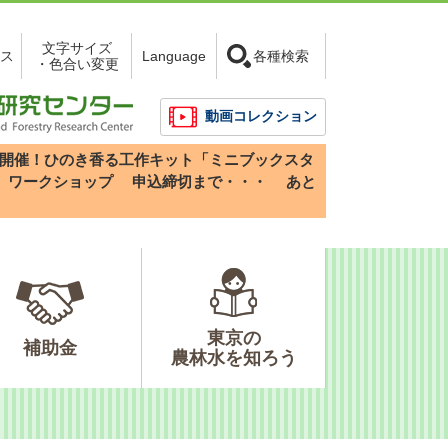
文字サイズ
ス
Language
各種検索
・色合い変更
動画コレクション
3(日)開催！ひのき香る工作キット「ミニブックスタ
」ワークショップ
申込締切まで・・・
あと
東京の
補助金
農林水を知ろう