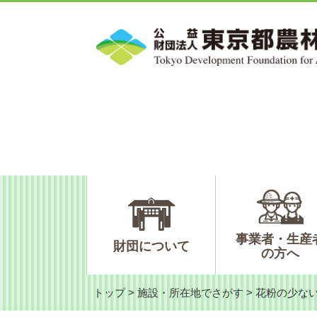
ペ
メ
ー
ニ
ジ
ュ
の
ー
先
を
頭
飛
で
ば
す。
し
て
本
文
へ
事業者・生産
財団について
の方へ
トップ
>
施設・所在地でさがす
>
花粉の少な