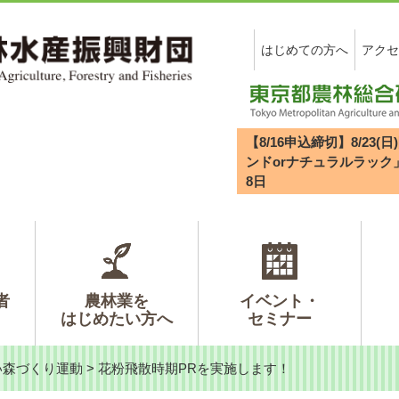
はじめての方へ
アクセ
【8/16申込締切】8/2
ンドorナチュラルラック
8
日
者
農林業を
イベント・
はじめたい方へ
セミナー
い森づくり運動
>
花粉飛散時期PRを実施します！