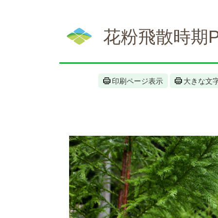
本
文
花粉飛散時期
印刷ページ表示
大きな文