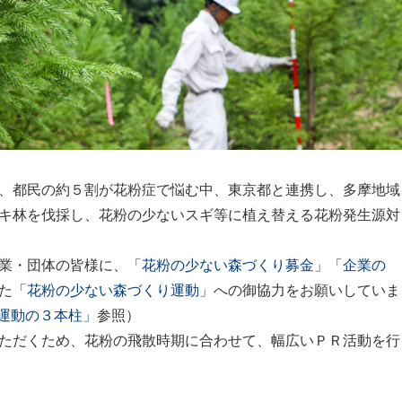
、都民の約５割が花粉症で悩む中、東京都と連携し、多摩地域
キ林を伐採し、花粉の少ないスギ等に植え替える花粉発生源対
業・団体の皆様に、「
花粉の少ない森づくり募金
」「
企業の
た「
花粉の少ない森づくり運動
」への御協力をお願いしていま
運動の３本柱」
参照）
ただくため、花粉の飛散時期に合わせて、幅広いＰＲ活動を行