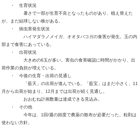
・ 生育状況
暑さで一部が生育不良となったものがあり、植え替えた
が、まだ結球しない株がある。
・ 病虫害発生状況
ハイマダラノメイガ、オオタバコガの食害が発生。玉の内
部まで食害にあっている。
・ 出荷状況
大きめの6玉が多い。害虫の食害確認に時間がかかり、出
荷作業の負担が増えている。
・ 今後の生育・出荷の見通し
「藍天」の出荷が進んでいる。「藍宝」はまだ小さく、11
月から出荷が始まり、12月までは出荷が続く見通し。
おおむね計画数量は達成できる見込み。
・ その他
今年は、1回/週の頻度で農薬の散布が必要だった。粒剤は
使わない方針。