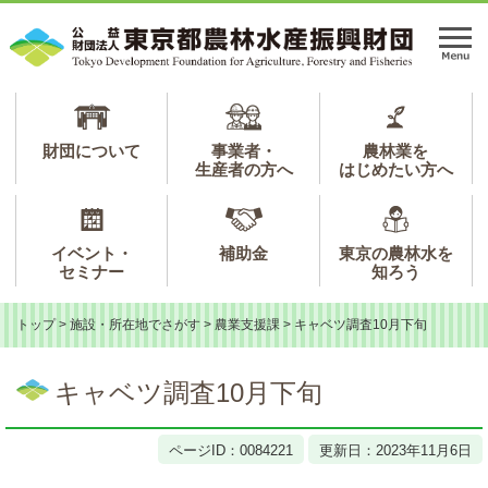
ペ
メ
ー
ニ
メ
ジ
ュ
ニ
の
ー
ュ
先
を
ー
頭
飛
で
ば
財団について
事業者・
農林業を
生産者の方へ
はじめたい方へ
す。
し
て
本
文
イベント・
補助金
東京の農林水を
へ
セミナー
知ろう
トップ
>
施設・所在地でさがす
>
農業支援課
>
キャベツ調査10月下旬
本
文
キャベツ調査10月下旬
ページID：0084221
更新日：2023年11月6日