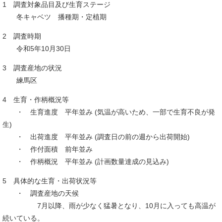
1 調査対象品目及び生育ステージ
冬キャベツ 播種期・定植期
2 調査時期
令和5年10月30日
3 調査産地の状況
練馬区
4 生育・作柄概況等
・ 生育進度 平年並み (気温が高いため、一部で生育不良が発
生)
・ 出荷進度 平年並み (調査日の前の週から出荷開始)
・ 作付面積 前年並み
・ 作柄概況 平年並み (計画数量達成の見込み)
5 具体的な生育・出荷状況等
・ 調査産地の天候
7月以降、雨が少なく猛暑となり、10月に入っても高温が
続いている。