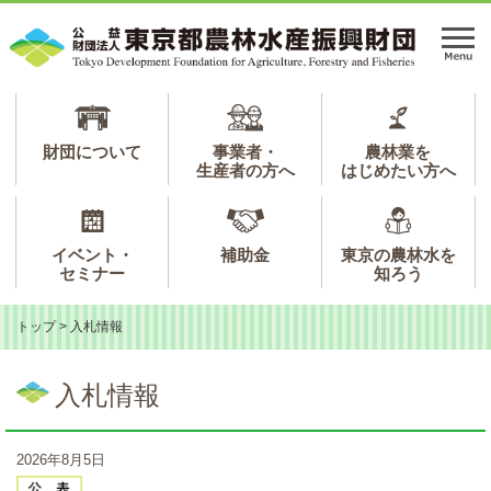
ペ
メ
ー
ニ
メ
ジ
ュ
ニ
の
ー
ュ
先
を
ー
頭
飛
で
ば
財団について
事業者・
農林業を
生産者の方へ
はじめたい方へ
す。
し
て
本
文
イベント・
補助金
東京の農林水を
へ
セミナー
知ろう
トップ
>
入札情報
本
文
入札情報
2026年8月5日