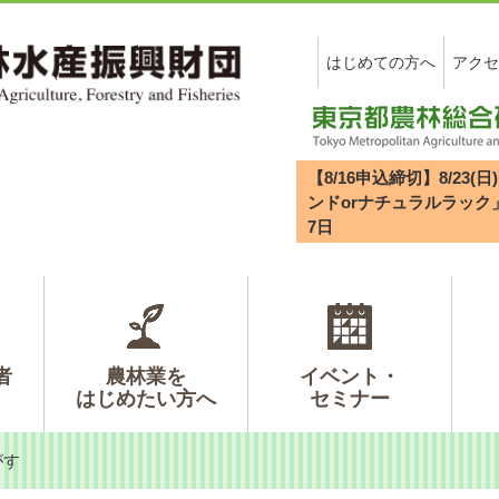
はじめての方へ
アクセ
【8/16申込締切】8/2
ンドorナチュラルラック
7
日
者
農林業を
イベント・
はじめたい方へ
セミナー
がす