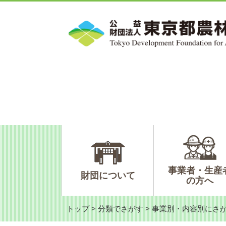
ペ
メ
ー
ニ
ジ
ュ
の
ー
先
を
頭
飛
で
ば
す。
し
て
本
文
へ
事業者・生産
財団について
の方へ
トップ
>
分類でさがす
>
事業別・内容別にさ