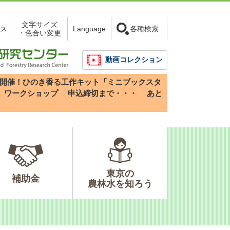
文字サイズ
ス
Language
各種検索
・色合い変更
動画コレクション
3(日)開催！ひのき香る工作キット「ミニブックスタ
」ワークショップ
申込締切まで・・・
あと
東京の
補助金
農林水を知ろう