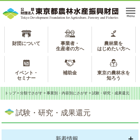
ペ
メ
ー
ニ
メ
ジ
ュ
ニ
の
ー
ュ
先
を
ー
頭
飛
で
ば
財団について
事業者・
農林業を
生産者の方へ
はじめたい方へ
す。
し
て
本
文
イベント・
補助金
東京の農林水を
へ
セミナー
知ろう
トップ
>
分類でさがす
>
事業別・内容別にさがす
>
試験・研究・成果還元
本
文
試験・研究・成果還元
新着情報