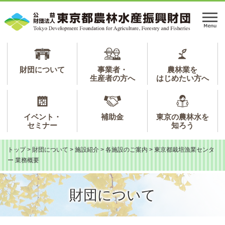
ペ
メ
ー
ニ
メ
ジ
ュ
ニ
の
ー
ュ
先
を
ー
頭
飛
で
ば
財団について
事業者・
農林業を
生産者の方へ
はじめたい方へ
す。
し
て
本
文
イベント・
補助金
東京の農林水を
へ
セミナー
知ろう
トップ
>
財団について
>
施設紹介
>
各施設のご案内
>
東京都栽培漁業センタ
ー 業務概要
財団について
本