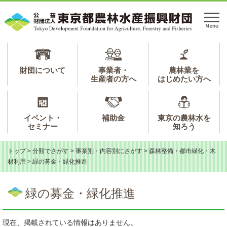
ペ
メ
ー
ニ
メ
ジ
ュ
ニ
の
ー
ュ
先
を
ー
頭
飛
で
ば
財団について
事業者・
農林業を
生産者の方へ
はじめたい方へ
す。
し
て
本
文
イベント・
補助金
東京の農林水を
へ
セミナー
知ろう
トップ
>
分類でさがす
>
事業別・内容別にさがす
>
森林整備・都市緑化・木
材利用
>
緑の募金・緑化推進
本
文
緑の募金・緑化推進
現在、掲載されている情報はありません。