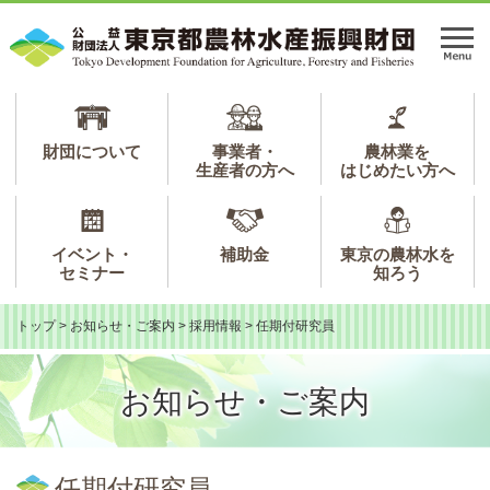
ペ
メ
ー
ニ
メ
ジ
ュ
ニ
の
ー
ュ
先
を
ー
頭
飛
で
ば
財団について
事業者・
農林業を
生産者の方へ
はじめたい方へ
す。
し
て
本
文
イベント・
補助金
東京の農林水を
へ
セミナー
知ろう
トップ
>
お知らせ・ご案内
>
採用情報
>
任期付研究員
お知らせ・ご案内
本
文
任期付研究員