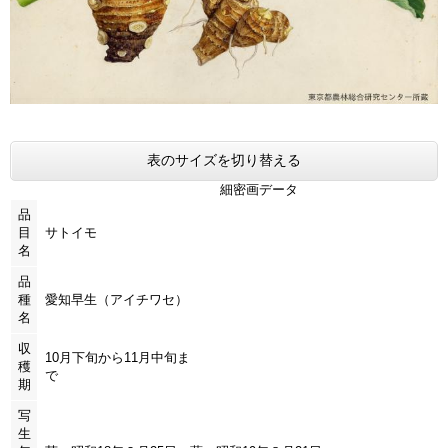
表のサイズを切り替える
細密画データ
品
目
サトイモ
名
品
種
愛知早生（アイチワセ）
名
収
10月下旬から11月中旬ま
穫
期
写
生