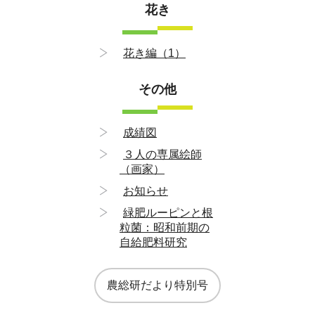
花き
花き編（1）
その他
成績図
３人の専属絵師
（画家）
お知らせ
緑肥ルーピンと根
粒菌：昭和前期の
自給肥料研究
農総研だより特別号