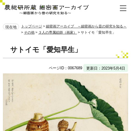
ペ
メ
ー
ニ
メ
ジ
ュ
ニ
ュ
の
ー
ー
トップページ
>
細密画アーカイブ ～細密画から昔の研究を知る～
現在地
先
を
>
その他
>
３人の専属絵師（画家）
>
サトイモ「愛知早生」
頭
飛
で
ば
本
す
し
サトイモ「愛知早生」
文
。
て
本
文
ページID：0067689
更新日：2023年5月4日
へ