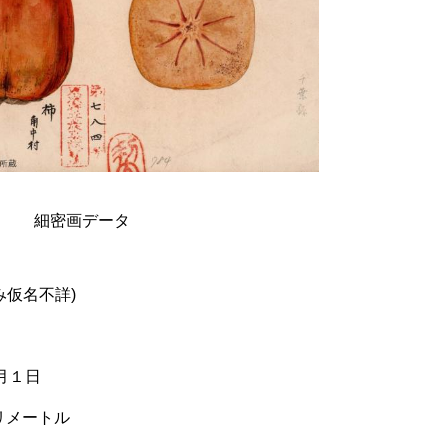
細密画データ
み仮名不詳)
録不詳
月１日
ミリメートル