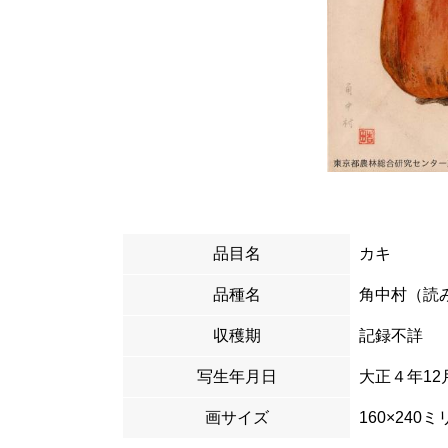
品目名
カキ
品種名
角中村（読
収穫期
記
写生年月日
大正４年12
画サイズ
160×240