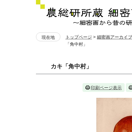
ペ
メ
ー
ニ
ジ
ュ
の
ー
先
を
トップページ
>
細密画アーカイ
現在地
頭
飛
「角中村」
で
ば
す
し
本
。
て
カキ「角中村」
文
本
文
へ
印刷ページ表示