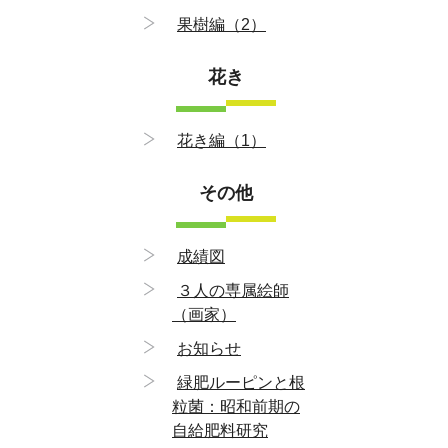
果樹編（2）
花き
花き編（1）
その他
成績図
３人の専属絵師
（画家）
お知らせ
緑肥ルーピンと根
粒菌：昭和前期の
自給肥料研究