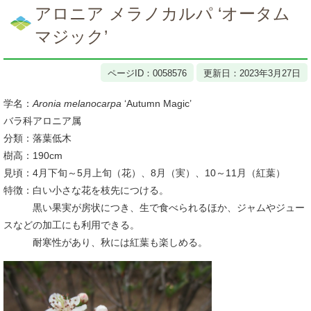
文
アロニア メラノカルパ ‘オータム
マジック’
ページID：0058576
更新日：2023年3月27日
学名：
Aronia melanocarpa
‘Autumn Magic’
バラ科アロニア属
分類：落葉低木
樹高：190cm
見頃：4月下旬～5月上旬（花）、8月（実）、10～11月（紅葉）
特徴：白い小さな花を枝先につける。
黒い果実が房状につき、生で食べられるほか、ジャムやジュー
スなどの加工にも利用できる。
耐寒性があり、秋には紅葉も楽しめる。