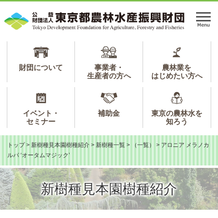
ペ
メ
ー
ニ
メ
ジ
ュ
ニ
の
ー
ュ
先
を
ー
頭
飛
で
ば
財団について
事業者・
農林業を
生産者の方へ
はじめたい方へ
す。
し
て
本
文
イベント・
補助金
東京の農林水を
へ
セミナー
知ろう
トップ
>
新樹種見本園樹種紹介
>
新樹種一覧
>
（一覧）
>
アロニア メラノカ
ルパ ‘オータムマジック’
新樹種見本園樹種紹介
本