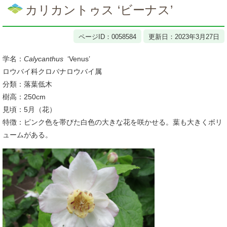
文
カリカントゥス ‘ビーナス’
ページID：0058584
更新日：2023年3月27日
学名：
Calycanthus
‘Venus’
ロウバイ科クロバナロウバイ属
分類：落葉低木
樹高：250cm
見頃：5月（花）
特徴：ピンク色を帯びた白色の大きな花を咲かせる。葉も大きくボリ
ュームがある。