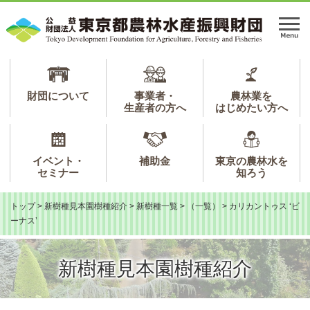
ペ
メ
ー
ニ
メ
ジ
ュ
ニ
の
ー
ュ
先
を
ー
頭
飛
で
ば
財団について
事業者・
農林業を
生産者の方へ
はじめたい方へ
す。
し
て
本
文
イベント・
補助金
東京の農林水を
へ
セミナー
知ろう
トップ
>
新樹種見本園樹種紹介
>
新樹種一覧
>
（一覧）
>
カリカントゥス ‘ビ
ーナス’
新樹種見本園樹種紹介
本