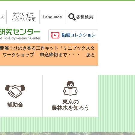
文字サイズ
ス
Language
各種検索
・色合い変更
動画コレクション
3(日)開催！ひのき香る工作キット「ミニブックスタ
」ワークショップ
申込締切まで・・・
あと
東京の
補助金
農林水を知ろう