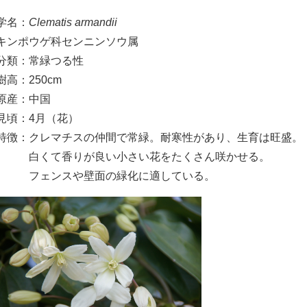
学名：
Clematis armandii
キンポウゲ科センニンソウ属
分類：常緑つる性
樹高：250cm
原産：中国
見頃：4月（花）
特徴：クレマチスの仲間で常緑。耐寒性があり、生育は旺盛。
白くて香りが良い小さい花をたくさん咲かせる。
​ フェンスや壁面の緑化に適している。