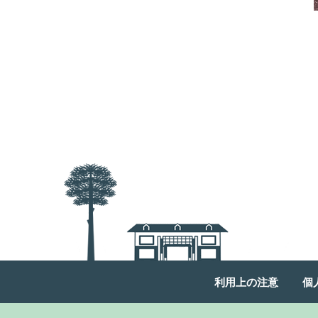
利用上の注意
個