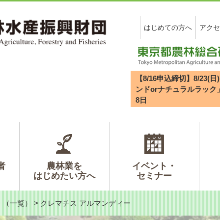
はじめての方へ
アクセ
【8/16申込締切】8/2
ンドorナチュラルラック
8
日
者
農林業を
イベント・
はじめたい方へ
セミナー
>
（一覧）
>
クレマチス アルマンディー