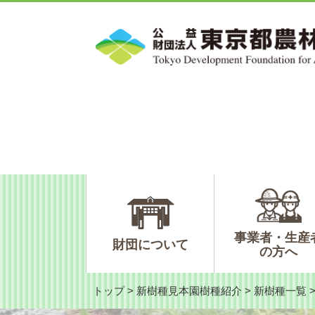
ペ
メ
ー
ニ
ジ
ュ
の
ー
先
を
頭
飛
で
ば
す。
し
て
本
文
へ
事業者・生産
財団について
の方へ
トップ
>
新樹種見本園樹種紹介
>
新樹種一覧