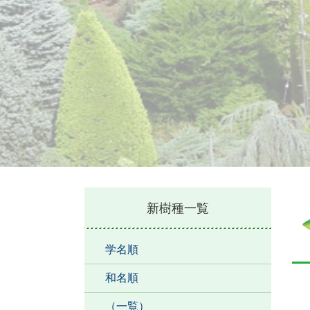
本
新樹種一覧
文
学名順
和名順
（一覧）