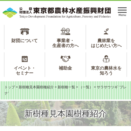
ペ
メ
ー
ニ
メ
ジ
ュ
ニ
の
ー
ュ
先
を
ー
頭
飛
で
ば
財団について
事業者・
農林業を
生産者の方へ
はじめたい方へ
す。
し
て
本
文
イベント・
補助金
東京の農林水を
へ
セミナー
知ろう
トップ
>
新樹種見本園樹種紹介
>
新樹種一覧
>
（一覧）
>
サラサウツギ ‘プレ
ナ’
新樹種見本園樹種紹介
本