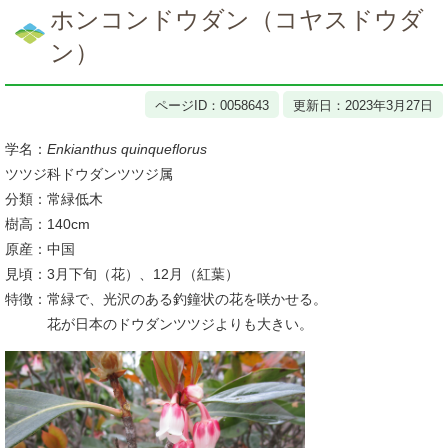
文
ホンコンドウダン（コヤスドウダ
ン）
ページID：0058643
更新日：2023年3月27日
学名：
Enkianthus quinqueflorus
ツツジ科ドウダンツツジ属
分類：常緑低木
樹高：140cm
原産：中国
見頃：3月下旬（花）、12月（紅葉）
特徴：常緑で、光沢のある釣鐘状の花を咲かせる。
花が日本のドウダンツツジよりも大きい。