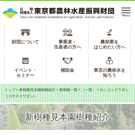
ペ
メ
ー
ニ
メ
ジ
ュ
ニ
の
ー
ュ
先
を
ー
頭
飛
で
ば
財団について
事業者・
農林業を
生産者の方へ
はじめたい方へ
す。
し
て
本
文
イベント・
補助金
東京の農林水を
へ
セミナー
知ろう
トップ
>
新樹種見本園樹種紹介
>
新樹種一覧
>
（一覧）
>
ホンコンドウダン
（コヤスドウダン）
新樹種見本園樹種紹介
本