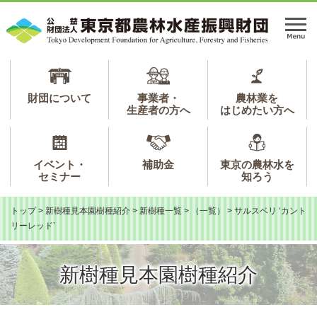
ペ
メ
ー
ニ
メ
ジ
ュ
ニ
の
ー
ュ
先
を
ー
頭
飛
で
ば
財団について
事業者・
農林業を
生産者の方へ
はじめたい方へ
す。
し
て
本
文
イベント・
補助金
東京の農林水を
へ
セミナー
知ろう
トップ
>
新樹種見本園樹種紹介
>
新樹種一覧
>
（一覧）
>
サルスベリ ‘カント
リーレッド’
新樹種見本園樹種紹介
本