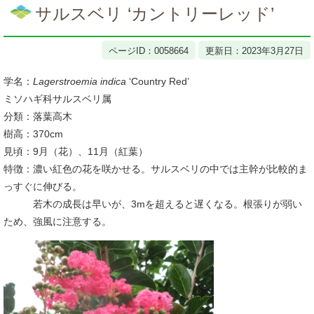
文
サルスベリ ‘カントリーレッド’
ページID：0058664
更新日：2023年3月27日
学名：
Lagerstroemia indica
‘Country Red’
ミソハギ科サルスベリ属
分類：落葉高木
樹高：370cm
見頃：9月（花）、11月（紅葉）
特徴：濃い紅色の花を咲かせる。サルスベリの中では主幹が比較的ま
っすぐに伸びる。
若木の成長は早いが、3mを超えると遅くなる。根張りが弱い
ため、強風に注意する。