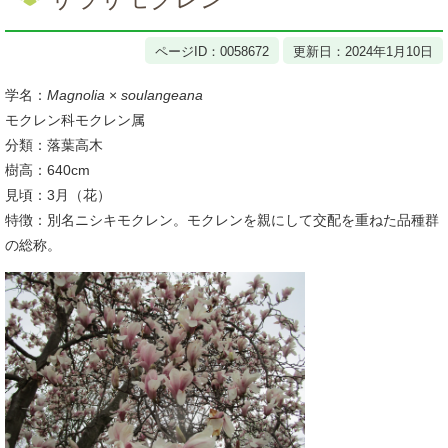
ページID：0058672
更新日：2024年1月10日
学名：
Magnolia
×
soulangeana
モクレン科モクレン属
分類：落葉高木
樹高：640cm
見頃：3月（花）
特徴：別名ニシキモクレン。モクレンを親にして交配を重ねた品種群
の総称。