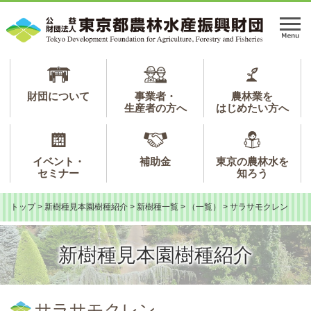
ペ
メ
ー
ニ
メ
ジ
ュ
ニ
の
ー
ュ
先
を
ー
頭
飛
で
ば
財団について
事業者・
農林業を
生産者の方へ
はじめたい方へ
す。
し
て
本
文
イベント・
補助金
東京の農林水を
へ
セミナー
知ろう
トップ
>
新樹種見本園樹種紹介
>
新樹種一覧
>
（一覧）
>
サラサモクレン
新樹種見本園樹種紹介
本
文
サラサモクレン