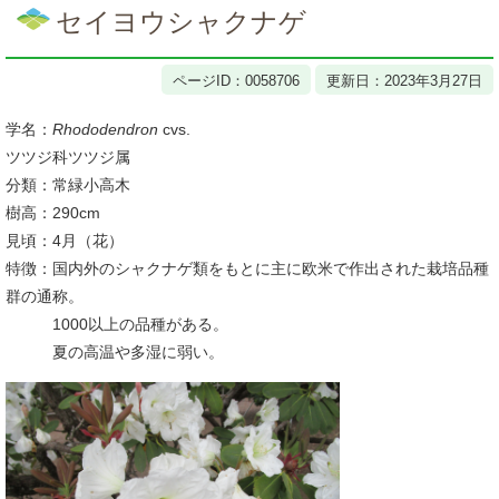
文
セイヨウシャクナゲ
ページID：0058706
更新日：2023年3月27日
学名：
Rhododendron
cvs.
ツツジ科ツツジ属
分類：常緑小高木
樹高：290cm
見頃：4月（花）
特徴：国内外のシャクナゲ類をもとに主に欧米で作出された栽培品種
群の通称。
1000以上の品種がある。
夏の高温や多湿に弱い。