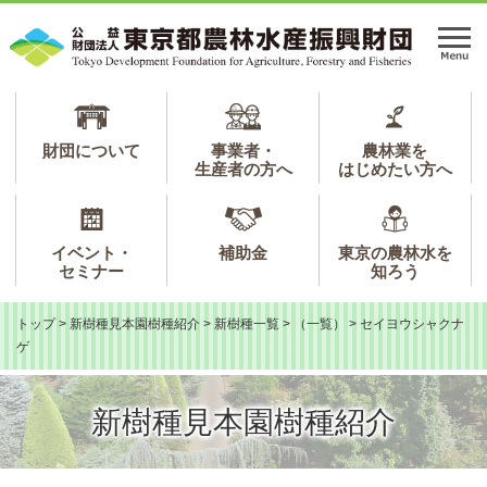
ペ
メ
ー
ニ
メ
ジ
ュ
ニ
の
ー
ュ
先
を
ー
頭
飛
で
ば
財団について
事業者・
農林業を
生産者の方へ
はじめたい方へ
す。
し
て
本
文
イベント・
補助金
東京の農林水を
へ
セミナー
知ろう
トップ
>
新樹種見本園樹種紹介
>
新樹種一覧
>
（一覧）
>
セイヨウシャクナ
ゲ
新樹種見本園樹種紹介
本