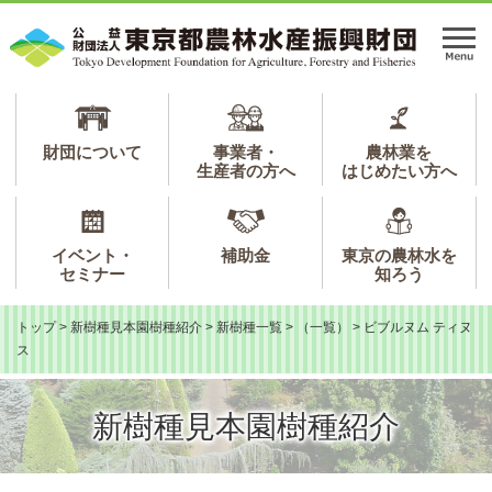
ペ
メ
ー
ニ
メ
ジ
ュ
ニ
の
ー
ュ
先
を
ー
頭
飛
で
ば
財団について
事業者・
農林業を
生産者の方へ
はじめたい方へ
す。
し
て
本
文
イベント・
補助金
東京の農林水を
へ
セミナー
知ろう
トップ
>
新樹種見本園樹種紹介
>
新樹種一覧
>
（一覧）
>
ビブルヌム ティヌ
ス
新樹種見本園樹種紹介
本