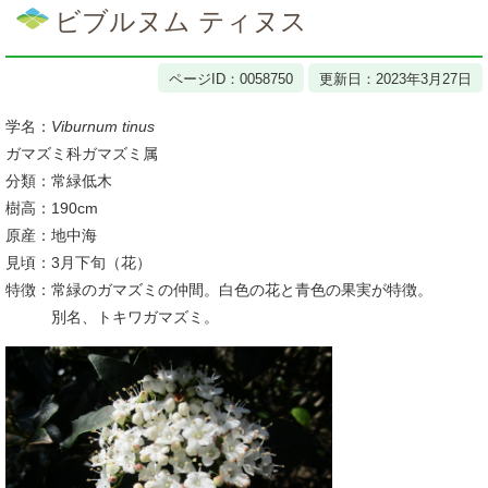
文
ビブルヌム ティヌス
ページID：0058750
更新日：2023年3月27日
学名：
Viburnum tinus
ガマズミ科ガマズミ属
分類：常緑低木
樹高：190cm
原産：地中海
見頃：3月下旬（花）
特徴：常緑のガマズミの仲間。白色の花と青色の果実が特徴。
別名、トキワガマズミ。