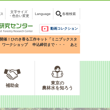
文字サイズ
ス
Language
各種検索
・色合い変更
動画コレクション
3(日)開催！ひのき香る工作キット「ミニブックスタ
」ワークショップ
申込締切まで・・・
あと
東京の
補助金
農林水を知ろう