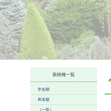
本
新樹種一覧
文
学名順
和名順
（一覧）