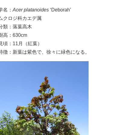
学名：
Acer platanoides
‘Deborah’
ムクロジ科カエデ属
分類：落葉高木
樹高：630cm
見頃：11月（紅葉）
特徴：新葉は紫色で、徐々に緑色になる。