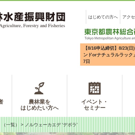
はじめての方へ
アクセ
【8/16申込締切】8/2
ンドorナチュラルラック
7
日
者
農林業を
イベント・
はじめたい方へ
セミナー
>
（一覧）
>
ノルウェーカエデ ‘デボラ’