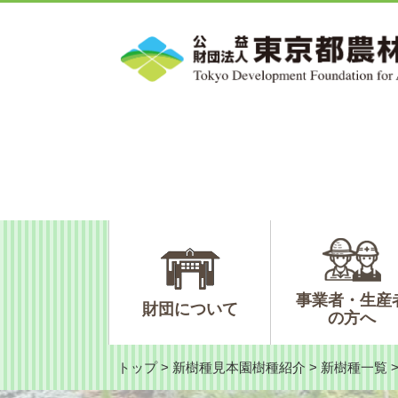
ペ
メ
ー
ニ
ジ
ュ
の
ー
先
を
頭
飛
で
ば
す。
し
て
本
文
へ
事業者・生産
財団について
の方へ
トップ
>
新樹種見本園樹種紹介
>
新樹種一覧