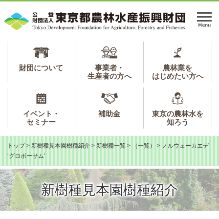
ペ
メ
ー
ニ
メ
ジ
ュ
ニ
の
ー
ュ
先
を
ー
頭
飛
で
ば
財団について
事業者・
農林業を
生産者の方へ
はじめたい方へ
す。
し
て
本
文
イベント・
補助金
東京の農林水を
へ
セミナー
知ろう
トップ
>
新樹種見本園樹種紹介
>
新樹種一覧
>
（一覧）
>
ノルウェーカエデ
‘グロボーサム’
新樹種見本園樹種紹介
本