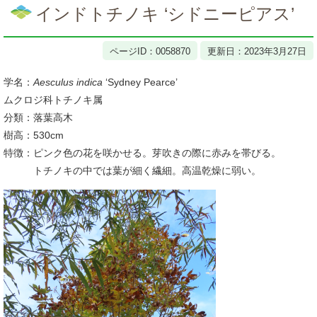
文
インドトチノキ ‘シドニーピアス’
ページID：0058870
更新日：2023年3月27日
学名：
Aesculus indica
‘Sydney Pearce’
ムクロジ科トチノキ属
分類：落葉高木
樹高：530cm
特徴：ピンク色の花を咲かせる。芽吹きの際に赤みを帯びる。
トチノキの中では葉が細く繊細。高温乾燥に弱い。