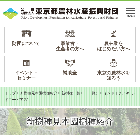
ペ
メ
ー
ニ
メ
ジ
ュ
ニ
の
ー
ュ
先
を
ー
頭
飛
で
ば
財団について
事業者・
農林業を
生産者の方へ
はじめたい方へ
す。
し
て
本
文
イベント・
補助金
東京の農林水を
へ
セミナー
知ろう
トップ
>
新樹種見本園樹種紹介
>
新樹種一覧
>
（一覧）
>
インドトチノキ ‘シ
ドニーピアス’
新樹種見本園樹種紹介
本