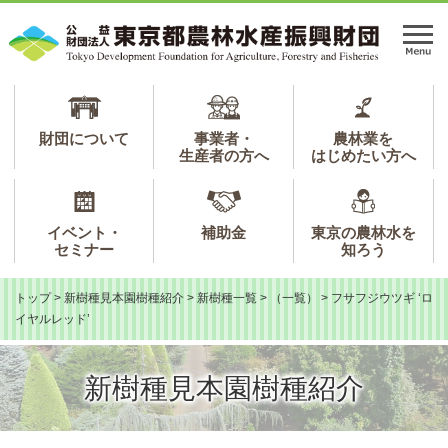
ペ
メ
ー
ニ
メ
ジ
ュ
ニ
の
ー
ュ
先
を
ー
頭
飛
で
ば
財団について
事業者・
農林業を
生産者の方へ
はじめたい方へ
す。
し
て
本
文
イベント・
補助金
東京の農林水を
へ
セミナー
知ろう
トップ
>
新樹種見本園樹種紹介
>
新樹種一覧
>
（一覧）
>
フサフジウツギ ‘ロ
イヤルレッド’
新樹種見本園樹種紹介
本