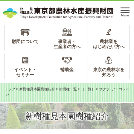
ペ
メ
ー
ニ
メ
ジ
ュ
ニ
の
ー
ュ
先
を
ー
頭
飛
で
ば
財団について
事業者・
農林業を
生産者の方へ
はじめたい方へ
す。
し
て
本
文
イベント・
補助金
東京の農林水を
へ
セミナー
知ろう
トップ
>
新樹種見本園樹種紹介
>
新樹種一覧
>
（一覧）
>
サクラ ‘アーコレイ
ド’
新樹種見本園樹種紹介
本