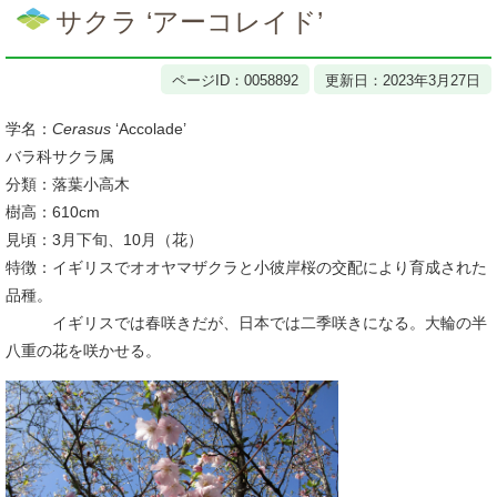
文
サクラ ‘アーコレイド’
ページID：0058892
更新日：2023年3月27日
学名：
Cerasus
‘Accolade’
バラ科サクラ属
分類：落葉小高木
樹高：610cm
見頃：3月下旬、10月（花）
特徴：イギリスでオオヤマザクラと小彼岸桜の交配により育成された
品種。
イギリスでは春咲きだが、日本では二季咲きになる。大輪の半
八重の花を咲かせる。