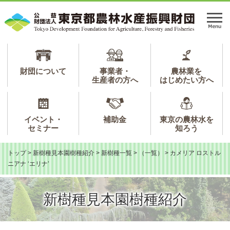
ペ
メ
ー
ニ
メ
ジ
ュ
ニ
の
ー
ュ
先
を
ー
頭
飛
で
ば
財団について
事業者・
農林業を
生産者の方へ
はじめたい方へ
す。
し
て
本
文
イベント・
補助金
東京の農林水を
へ
セミナー
知ろう
トップ
>
新樹種見本園樹種紹介
>
新樹種一覧
>
（一覧）
>
カメリア ロストル
ニアナ ‘エリナ’
新樹種見本園樹種紹介
本