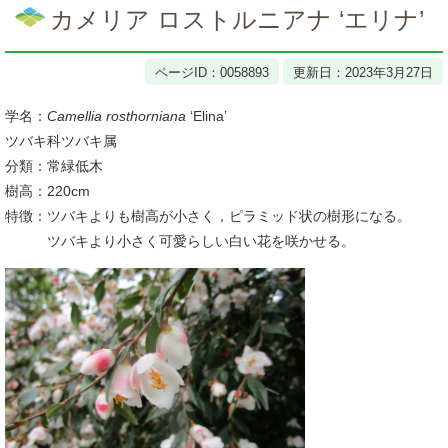
文
カメリア ロストルニアナ ‘エリナ’
ページID：0058893
更新日：2023年3月27日
学名：
Camellia rosthorniana
‘Elina’
ツバキ科ツバキ属
分類：常緑低木
樹高：220cm
特徴：ツバキよりも樹高が小さく，ピラミッド状の樹形になる。
ツバキより小さく可愛らしい白い花を咲かせる。