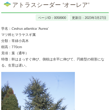
文
アトラスシーダー ‘オーレア’
ページID：0058900
更新日：2023年3月27日
学名：
Cedrus atlantica
‘Aurea’
マツ科ヒマラヤスギ属
分類：常緑小高木
樹高：770cm
見頃：葉（通年）
特徴：幹はまっすぐ伸び、側枝は水平に伸びて、円錐型の樹形にな
る。生育は遅い。