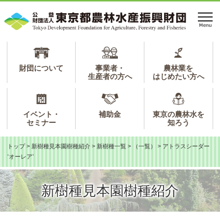
ペ
メ
ー
ニ
メ
ジ
ュ
ニ
の
ー
ュ
先
を
ー
頭
飛
で
ば
財団について
事業者・
農林業を
生産者の方へ
はじめたい方へ
す。
し
て
本
文
イベント・
補助金
東京の農林水を
へ
セミナー
知ろう
トップ
>
新樹種見本園樹種紹介
>
新樹種一覧
>
（一覧）
>
アトラスシーダー
‘オーレア’
新樹種見本園樹種紹介
本