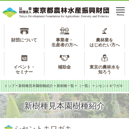
ペ
メ
ー
ニ
メ
ジ
ュ
ニ
の
ー
ュ
先
を
ー
頭
飛
で
ば
財団について
事業者・
農林業を
生産者の方へ
はじめたい方へ
す。
し
て
本
文
イベント・
補助金
東京の農林水を
へ
セミナー
知ろう
トップ
>
新樹種見本園樹種紹介
>
新樹種一覧
>
（一覧）
>
シセントキワガキ
新樹種見本園樹種紹介
本
文
シセントキワガキ