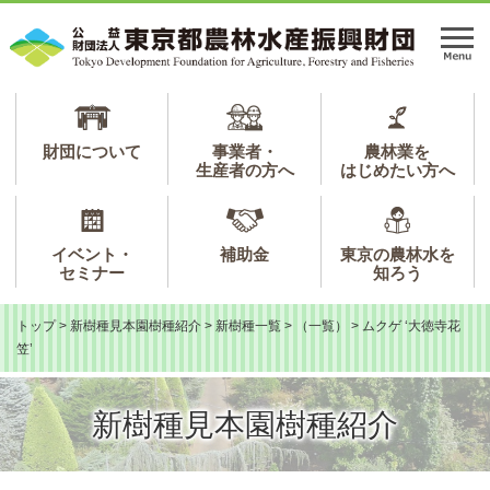
ペ
メ
ー
ニ
メ
ジ
ュ
ニ
の
ー
ュ
先
を
ー
頭
飛
で
ば
財団について
事業者・
農林業を
生産者の方へ
はじめたい方へ
す。
し
て
本
文
イベント・
補助金
東京の農林水を
へ
セミナー
知ろう
トップ
>
新樹種見本園樹種紹介
>
新樹種一覧
>
（一覧）
>
ムクゲ ‘大徳寺花
笠’
新樹種見本園樹種紹介
本