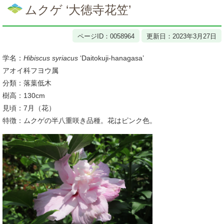
文
ムクゲ ‘大徳寺花笠’
ページID：0058964
更新日：2023年3月27日
学名：
Hibiscus syriacus
‘Daitokuji-hanagasa’
アオイ科フヨウ属
分類：落葉低木
樹高：130cm
見頃：7月（花）
特徴：ムクゲの半八重咲き品種。花はピンク色。