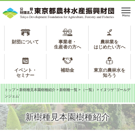
ペ
メ
ー
ニ
メ
ジ
ュ
ニ
の
ー
ュ
先
を
ー
頭
飛
で
ば
財団について
事業者・
農林業を
生産者の方へ
はじめたい方へ
す。
し
て
本
文
イベント・
補助金
東京の農林水を
へ
セミナー
知ろう
トップ
>
新樹種見本園樹種紹介
>
新樹種一覧
>
（一覧）
>
イヌツゲ ‘ゴールデ
ンジェム’
新樹種見本園樹種紹介
本