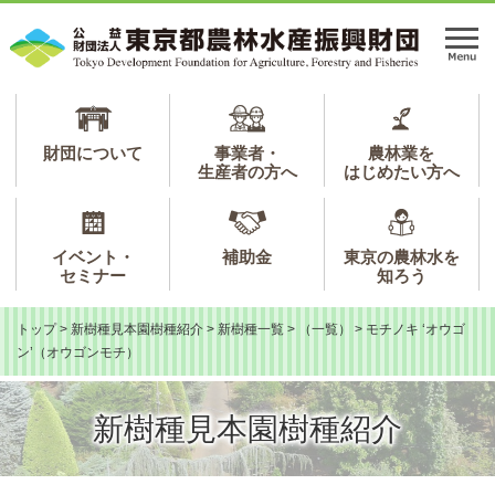
ペ
メ
ー
ニ
メ
ジ
ュ
ニ
の
ー
ュ
先
を
ー
頭
飛
で
ば
財団について
事業者・
農林業を
生産者の方へ
はじめたい方へ
す。
し
て
本
文
イベント・
補助金
東京の農林水を
へ
セミナー
知ろう
トップ
>
新樹種見本園樹種紹介
>
新樹種一覧
>
（一覧）
>
モチノキ ‘オウゴ
ン’（オウゴンモチ）
新樹種見本園樹種紹介
本