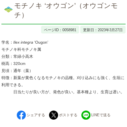
文
モチノキ ‘オウゴン’（オウゴンモ
チ）
ページID：0058981
更新日：2023年3月27日
学名：
Ilex integra
‘Ougon’
モチノキ科モチノキ属
分類：常緑小高木
樹高：320cm
見頃：通年（葉）
特徴：新葉が黄色くなるモチノキの品種。刈り込みにも強く、生垣に
利用できる。
日当たりが良い方が、発色が良い。基本種より、生育は遅い。
シェアする
ポストする
LINEで送る