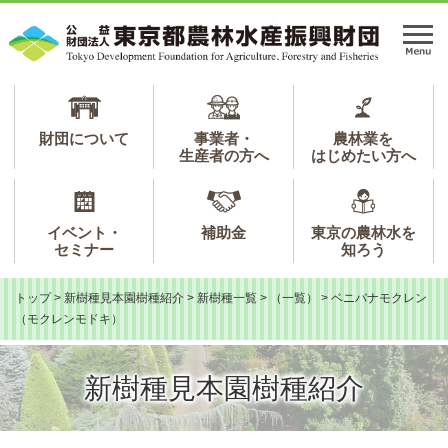
ペ
メ
ー
ニ
メ
ジ
ュ
ニ
の
ー
ュ
先
を
ー
頭
飛
で
ば
財団について
事業者・
農林業を
生産者の方へ
はじめたい方へ
す。
し
て
本
文
イベント・
補助金
東京の農林水を
へ
セミナー
知ろう
トップ
>
新樹種見本園樹種紹介
>
新樹種一覧
>
（一覧）
>
ベニバナモクレン
（モクレンモドキ）
新樹種見本園樹種紹介
本