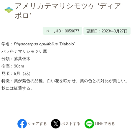
文
アメリカテマリシモツケ ‘ディア
ボロ’
ページID：0059077
更新日：2023年3月27日
学名：
Physocarpus opulifolius
‘Diabolo’
バラ科テマリシモツケ属
分類：落葉低木
樹高：90cm
見頃：5月（花）
特徴：葉が紫色の品種。白い花を咲かせ、葉の色との対比が美しい。
秋には紅葉する。
シェアする
ポストする
LINEで送る