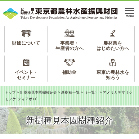
ペ
メ
ー
ニ
メ
ジ
ュ
ニ
の
ー
ュ
先
を
ー
頭
飛
で
ば
財団について
事業者・
農林業を
生産者の方へ
はじめたい方へ
す。
し
て
本
文
イベント・
補助金
東京の農林水を
へ
セミナー
知ろう
トップ
>
新樹種見本園樹種紹介
>
新樹種一覧
>
（一覧）
>
アメリカテマリシ
モツケ ‘ディアボロ’
新樹種見本園樹種紹介
本