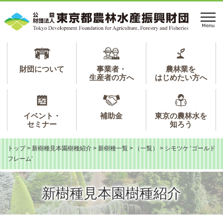
ペ
メ
ー
ニ
メ
ジ
ュ
ニ
の
ー
ュ
先
を
ー
頭
飛
で
ば
財団について
事業者・
農林業を
生産者の方へ
はじめたい方へ
す。
し
て
本
文
イベント・
補助金
東京の農林水を
へ
セミナー
知ろう
トップ
>
新樹種見本園樹種紹介
>
新樹種一覧
>
（一覧）
>
シモツケ ‘ゴールド
フレーム’
新樹種見本園樹種紹介
本