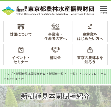
ペ
メ
ー
ニ
メ
ジ
ュ
ニ
の
ー
ュ
先
を
ー
頭
飛
で
ば
財団について
事業者・
農林業を
生産者の方へ
はじめたい方へ
す。
し
て
本
文
イベント・
補助金
東京の農林水を
へ
セミナー
知ろう
トップ
>
新樹種見本園樹種紹介
>
新樹種一覧
>
（一覧）
>
スタフィレア ホロ
カルパ ‘ロゼア’
新樹種見本園樹種紹介
本