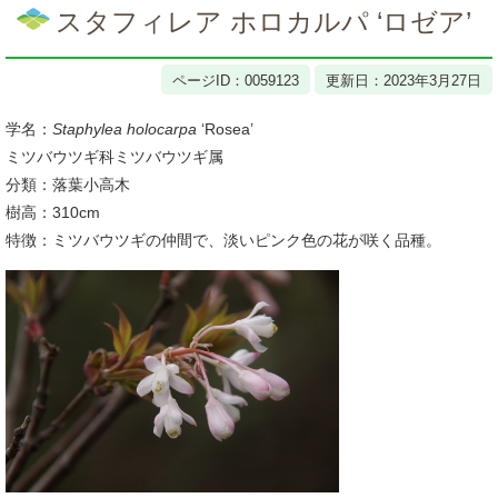
文
スタフィレア ホロカルパ ‘ロゼア’
ページID：0059123
更新日：2023年3月27日
学名：
Staphylea holocarpa
‘Rosea’
ミツバウツギ科ミツバウツギ属
分類：落葉小高木
樹高：310cm
特徴：ミツバウツギの仲間で、淡いピンク色の花が咲く品種。