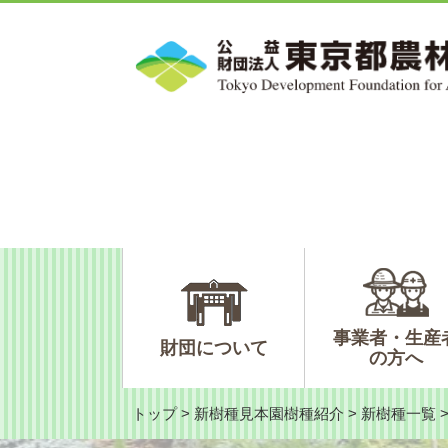
ペ
メ
ー
ニ
ジ
ュ
の
ー
先
を
頭
飛
で
ば
す。
し
て
本
文
へ
事業者・生産
財団について
の方へ
トップ
>
新樹種見本園樹種紹介
>
新樹種一覧