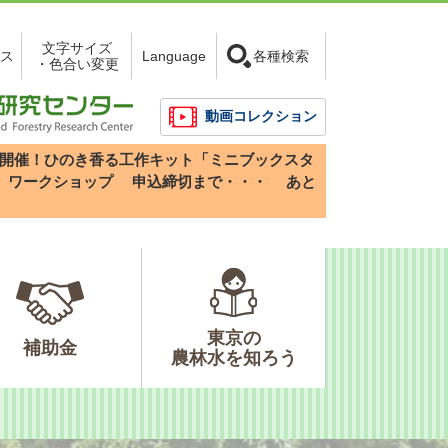
文字サイズ
ス
Language
各種検索
・色合い変更
動画コレクション
3(日)開催！ひのき香る工作キット「ミニブックスタ
」ワークショップ
申込締切まで・・・
あと
東京の
補助金
農林水を知ろう