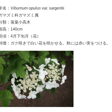
学名：
Viburnum opulus
var. sargentii
ガマズミ科ガマズミ属
分類：落葉小高木
樹高：140cm
見頃：4月下旬月（花）
特徴：ガク咲きで白い花を咲かせる。秋には赤い実をつける。