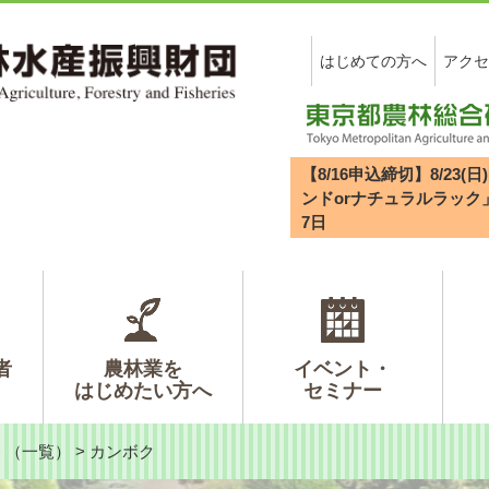
はじめての方へ
アクセ
【8/16申込締切】8/2
ンドorナチュラルラック
7
日
者
農林業を
イベント・
はじめたい方へ
セミナー
>
（一覧）
>
カンボク