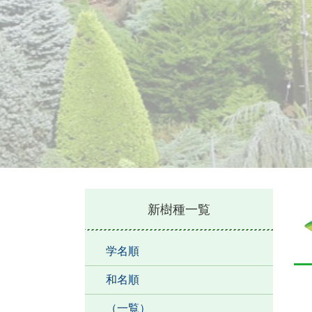
本
新樹種一覧
文
学名順
和名順
（一覧）