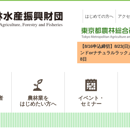
はじめての方へ
アクセ
【8/16申込締切】8/2
ンドorナチュラルラック
8
日
者
農林業を
イベント・
はじめたい方へ
セミナー