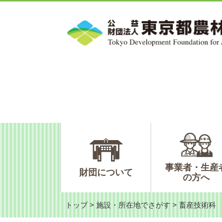
ペ
メ
ー
ニ
ジ
ュ
の
ー
先
を
頭
飛
で
ば
す。
し
て
本
文
へ
事業者・生産
財団について
の方へ
トップ
>
施設・所在地でさがす
>
畜産技術科