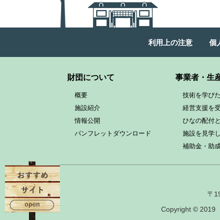
利用上の注意
個
財団について
事業者・生
概要
技術を学び
施設紹介
経営支援を
情報公開
ひなの配付
パンフレットダウンロード
施設を見学
補助金・助
〒1
Copyright © 201