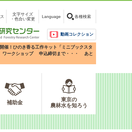
文字サイズ
ス
Language
各種検索
・色合い変更
動画コレクション
3(日)開催！ひのき香る工作キット「ミニブックスタ
」ワークショップ
申込締切まで・・・
あと
東京の
補助金
農林水を知ろう