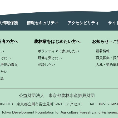
人情報保護
情報セキュリティ
アクセシビリティ
サイ
産者の方へ
農林業をはじめたい方へ
お知らせ・ご
たい
ボランティアに参加したい
新着情報
受けたい
研修を受けたい
職員募集・採
と堆肥の購入
相談したい
入札・契約情
したい
成金
公益財団法人
東京都農林水産振興財団
90-0013 東京都立川市富士見町3-8-1
（
アクセス
）
Tel：042-528-05
9
Tokyo Development Foundation for Agriculture,
Forestry,and Fisheries. 