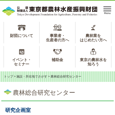
ペ
メ
ー
ニ
メ
ジ
ュ
ニ
の
ー
ュ
先
を
ー
頭
飛
で
ば
財団について
事業者・
農林業を
生産者の方へ
はじめたい方へ
す。
し
て
本
文
イベント・
補助金
東京の農林水を
へ
セミナー
知ろう
トップ
>
施設・所在地でさがす
>
農林総合研究センター
本
文
農林総合研究センター
研究企画室