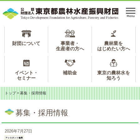
ペ
メ
ー
ニ
メ
ジ
ュ
ニ
の
ー
ュ
先
を
ー
頭
飛
で
ば
財団について
事業者・
農林業を
生産者の方へ
はじめたい方へ
す。
し
て
本
文
イベント・
補助金
東京の農林水を
へ
セミナー
知ろう
トップ
>
募集・採用情報
本
文
募集・採用情報
2026年7月27日