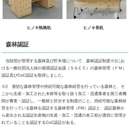
ヒノキ執務机 ヒノキ長机
森林認証
当財団が管理する森林及び貯木場について、森林認証制度※2にお
ける一般社団法人緑の循環認証会議（ＳＧＥＣ）の森林管理（ＦＭ）
認証及びCoC認証を取得しました。
※2 適切な森林管理や持続可能な森林経営を行っている森林と、そ
こから生産・加工された木材等を取り扱う加工・流通業者を第三者機
関が審査・認証し、一般材と区分する制度のこと。持続可能な森林経
営を行っている森林を認証する森林管理（FM）認証と、認証森林か
ら産出される認証生産物の生産・加工・流通の各工程が適切に管理さ
れていることを認証するCoC認証がある。