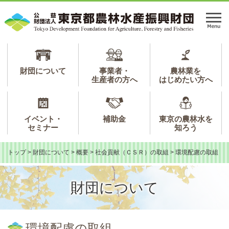
ペ
メ
ー
ニ
メ
ジ
ュ
ニ
の
ー
ュ
先
を
ー
頭
飛
で
ば
財団について
事業者・
農林業を
生産者の方へ
はじめたい方へ
す。
し
て
本
文
イベント・
補助金
東京の農林水を
へ
セミナー
知ろう
トップ
>
財団について
>
概要
>
社会貢献（ＣＳＲ）の取組
>
環境配慮の取組
財団について
本
文
環境配慮の取組