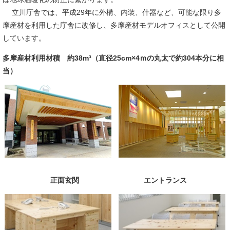
立川庁舎では、平成29年に外構、内装、什器など、可能な限り多
摩産材を利用した庁舎に改修し、多摩産材モデルオフィスとして公開
しています。
多摩産材利用材積 約38m³（直径25cm×4ｍの丸太で約304本分に相
当）
正面玄関 エントランス